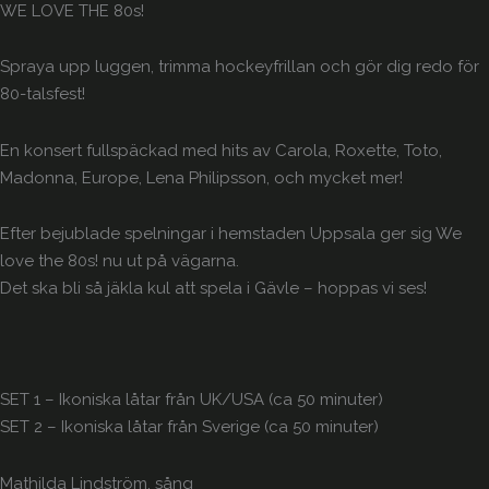
WE LOVE THE 80s!
Spraya upp luggen, trimma hockeyfrillan och gör dig redo för
80-talsfest!
En konsert fullspäckad med hits av Carola, Roxette, Toto,
Madonna, Europe, Lena Philipsson, och mycket mer!
Efter bejublade spelningar i hemstaden Uppsala ger sig We
love the 80s! nu ut på vägarna.
Det ska bli så jäkla kul att spela i Gävle – hoppas vi ses!
SET 1 – Ikoniska låtar från UK/USA (ca 50 minuter)
SET 2 – Ikoniska låtar från Sverige (ca 50 minuter)
Mathilda Lindström, sång