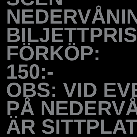
NEDERVÅNI
BILJETTPRI
FÖRKÖP:
150:-
OBS: VID E
PÅ NEDERV
ÄR SITTPLA