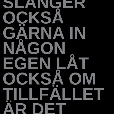
SLÄNGER
OCKSÅ
GÄRNA IN
NÅGON
EGEN LÅT
OCKSÅ OM
TILLFÄLLET
ÄR DET