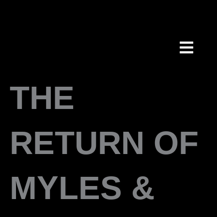
HOPPA
TILL
INNEHÅLL
THE
RETURN OF
MYLES &