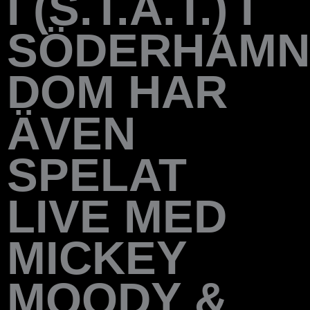
I (S.T.A.T.) I
SÖDERHAMN
DOM HAR
ÄVEN
SPELAT
LIVE MED
MICKEY
MOODY &