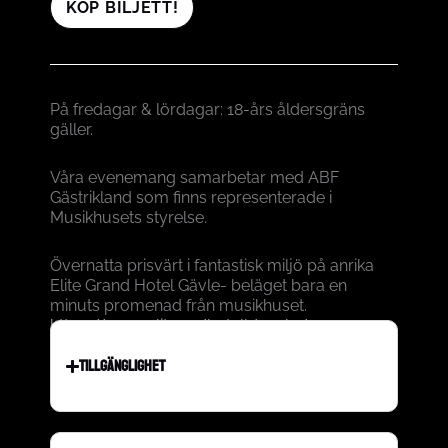
KÖP BILJETT!
På fredagar & lördagar: 18-års åldersgräns
gäller.
Våra evenemang samarbetar med ABF
Gästrikland som finns representerade i
Musikhusets styrelse.
Övernatta prisvärt i fantastisk miljö på anrika
Elite Grand Hotel Gävle- beläget bara en
minuts promenad från musikhuset.
https://www.elite.se/hotell/gavle/
TILLGÄNGLIGHET