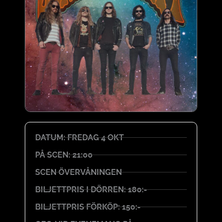
DATUM: FREDAG 4 OKT
PÅ SCEN: 21:00
SCEN ÖVERVÅNINGEN
BILJETTPRIS I DÖRREN: 180:-
BILJETTPRIS FÖRKÖP: 150:-