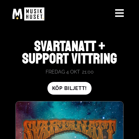
HOPPA
TILL
INNEHÅLL
SVARTANATT +
SUPPORT VITTRING
FREDAG 4 OKT
21:00
KÖP BILJETT!