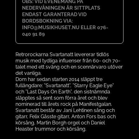
OBS: VID EVENEMANG PÅ
NEDERVÅNINGEN ÄR SITTPLATS
ENDAST GARANTERAD VID
BORDSBOKNING VIA:
INFO@MUSIKHUSET.NU ELLER 076-
040 91 89
Retrorockarna Svartanatt levererar tidlös
musik med tydliga influenser från 60- och 70-
talet med ett sväng och en scennärvaro utöver
det vanliga.
Dom har sedan starten 2014 släppt tre
fullängdare: ”Svartanatt”, ”Starry Eagle Eye”
och ”Last Days On Earth”, den sistnämnda
släpptes så sent som förra året och blev
nominerad till årets rock på Manifestgalan.
Svartanatt består av Jani Lehtinen sång och
gitarr, Felix Gåsste gitarr, Anton Fors bas och
körsång, Martin Borgh orgel och Daniel
Heaster trummor och körsång.