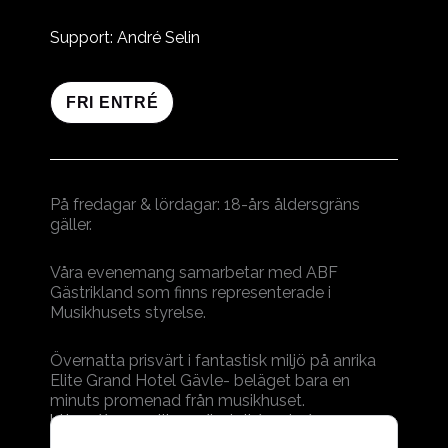
Support: André Selin
FRI ENTRÉ
På fredagar & lördagar: 18-års åldersgräns
gäller.
Våra evenemang samarbetar med ABF
Gästrikland som finns representerade i
Musikhusets styrelse.
Övernatta prisvärt i fantastisk miljö på anrika
Elite Grand Hotel Gävle- beläget bara en
minuts promenad från musikhuset.
https://www.elite.se/hotell/gavle/