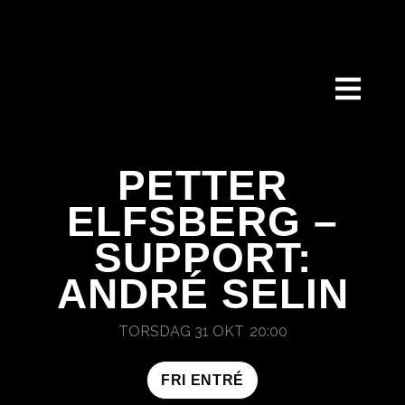
HOPPA
TILL
INNEHÅLL
PETTER
ELFSBERG –
SUPPORT:
ANDRÉ SELIN
TORSDAG 31 OKT
20:00
FRI ENTRÉ