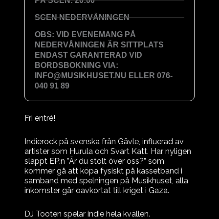
PÅ SCEN: 20:00
SCEN NEDERVÅNINGEN
OBS: VID EVENEMANG PÅ
NEDERVÅNINGEN ÄR SITTPLATS
ENDAST GARANTERAD VID
BORDSBOKNING VIA:
INFO@MUSIKHUSET.NU ELLER 076-
040 91 89
Fri entré!
Indierock på svenska från Gävle, influerad av
artister som Hurula och Svart Katt. Har nyligen
släppt EP:n ”Är du stolt över oss?” som
kommer gå att köpa fysiskt på kassetband i
samband med spelningen på Musikhuset, alla
inkomster går oavkortat till kriget i Gaza.
DJ Tooten spelar indie hela kvällen.