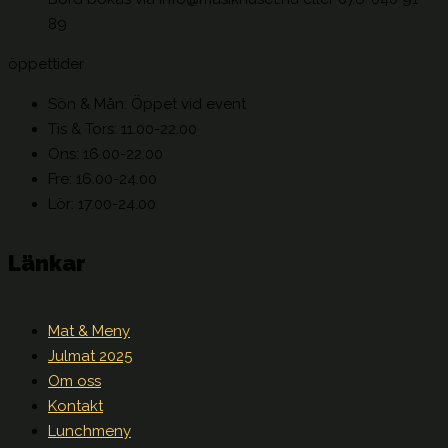
89
öppettider
Sön & Mån: Öppet vid event
Tis & Tors: 11.00-22.00
Ons: 16.00-22.00
Fre: 16.00-24.00
Lör: 17.00-24.00
Länkar
Mat & Meny
Julmat 2025
Om oss
Kontakt
Lunchmeny