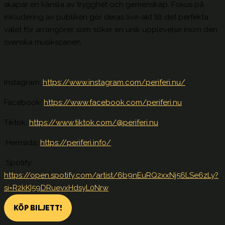
skapar en känsla av trygghet och gemenskap. Fokus på
inkludering av publiken gör deras live-akt till det perfekta
valet för arrangörer som söker en unik upplevelse inom den
svenska musikscenen.
Instagram:
https://www.instagram.com/periferi.nu/
Facebook:
https://www.facebook.com/periferi.nu
Tiktok:
https://www.tiktok.com/@periferi.nu
Hemsida:
https://periferi.info/
Spotify:
https://open.spotify.com/artist/6b9nEuRQ2xxNj56LSe6zLy?
si=R2kKI59DRuevxHdsyL0Nrw
KÖP BILJETT!