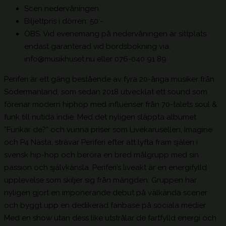
Scen nedervåningen
Biljettpris i dörren: 50:-
OBS: Vid evenemang på nedervåningen är sittplats
endast garanterad vid bordsbokning via:
info@musikhuset.nu eller 076-040 91 89
Periferi är ett gäng bestående av fyra 20-åriga musiker från
Södermanland, som sedan 2018 utvecklat ett sound som
förenar modern hiphop med influenser från 70-talets soul &
funk till nutida indie. Med det nyligen släppta albumet
”Funkar de?” och vunna priser som Livekarusellen, Imagine
och P4 Nästa, strävar Periferi efter att lyfta fram själen i
svensk hip-hop och beröra en bred målgrupp med sin
passion och självkänsla. Periferi’s liveakt är en energifylld
upplevelse som skiljer sig från mängden. Gruppen har
nyligen gjort en imponerande debut på välkända scener
och byggt upp en dedikerad fanbase på sociala medier.
Med en show utan dess like utstrålar de fartfylld energi och