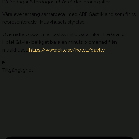
På fredagar & lördagar: 18-års åldersgräns gäller.
Våra evenemang samarbetar med ABF Gästrikland som finns
representerade i Musikhusets styrelse.
Övernatta prisvärt i fantastisk miljö på anrika Elite Grand
Hotel Gävle- beläget bara en minuts promenad från
musikhuset.
https://www.elite.se/hotell/gavle/
Tillgänglighet