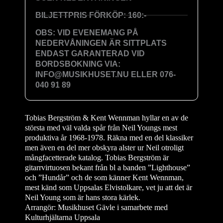
BILJETTPRIS FÖRKÖP: 160:-
OBS: VID EVENEMANG PÅ
NEDERVÅNINGEN ÄR SITTPLATS
ENDAST GARANTERAD VID
BORDSBOKNING VIA:
INFO@MUSIKHUSET.NU ELLER 076-
040 91 89
Tobias Bergström & Kent Wennman hyllar en av de
största med väl valda spår från Neil Youngs mest
produktiva år 1968-1978. Räkna med en del klassiker
men även en del mer obskyra alster ur Neil otroligt
mångfacetterade katalog. Tobias Bergström är
gitarrvirtuosen bekant från bl a banden ”Lighthouse”
och ”Hundår” och de som känner Kent Wennman,
mest känd som Uppsalas Elvistolkare, vet ju att det är
Neil Young som är hans stora kärlek.
Arrangör: Musikhuset Gävle i samarbete med
Kulturhjältarna Uppsala