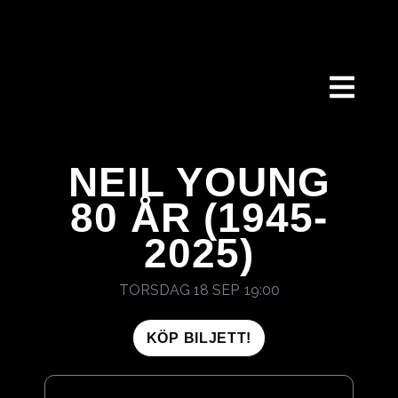
HOPPA
TILL
INNEHÅLL
NEIL YOUNG
80 ÅR (1945-
2025)
TORSDAG 18 SEP
19:00
KÖP BILJETT!