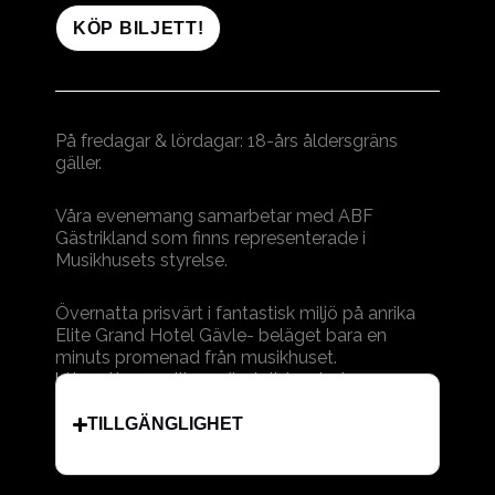
KÖP BILJETT!
På fredagar & lördagar: 18-års åldersgräns
gäller.
Våra evenemang samarbetar med ABF
Gästrikland som finns representerade i
Musikhusets styrelse.
Övernatta prisvärt i fantastisk miljö på anrika
Elite Grand Hotel Gävle- beläget bara en
minuts promenad från musikhuset.
https://www.elite.se/hotell/gavle/
TILLGÄNGLIGHET