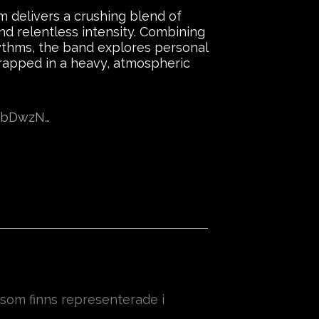
delivers a crushing blend of
d relentless intensity. Combining
hythms, the band explores personal
wrapped in a heavy, atmospheric
KzbDwzN…
om finns representerade i