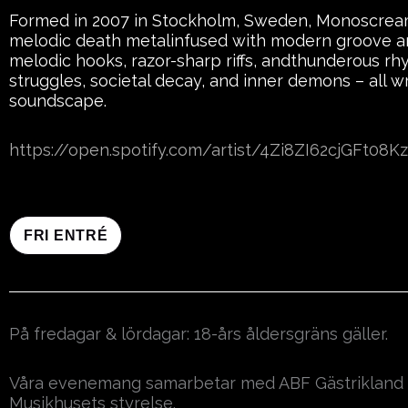
Formed in 2007 in Stockholm, Sweden, Monoscream 
melodic death metalinfused with modern groove an
melodic hooks, razor-sharp riffs, andthunderous r
struggles, societal decay, and inner demons – all 
soundscape.
https://open.spotify.com/artist/4Zi8ZI62cjGFt08
FRI ENTRÉ
På fredagar & lördagar: 18-års åldersgräns gäller.
Våra evenemang samarbetar med ABF Gästrikland s
Musikhusets styrelse.