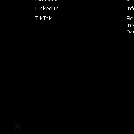
Linked In
in
TikTok
Bo
in
04