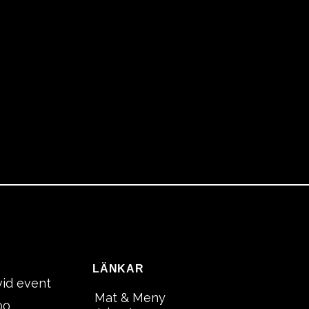
LÄNKAR
vid event
Mat & Meny
00