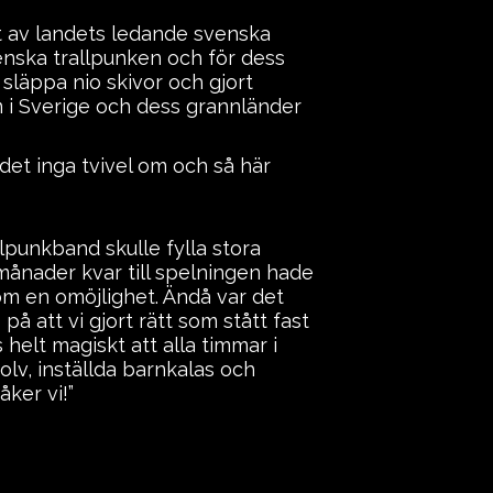
ett av landets ledande svenska
enska trallpunken och för dess
släppa nio skivor och gjort
m i Sverige och dess grannländer
 det inga tvivel om och så här
llpunkband skulle fylla stora
 månader kvar till spelningen hade
om en omöjlighet. Ändå var det
på att vi gjort rätt som stått fast
helt magiskt att alla timmar i
olv, inställda barnkalas och
åker vi!”