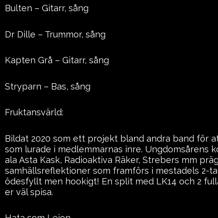
Bulten – Gitarr, sång
Dr Dille – Trummor, sång
Kapten Grå – Gitarr, sång
Stryparn – Bas, sång
Fruktansvärld:
Bildat 2020 som ett projekt bland andra band för a
som lurade i medlemmarnas inre. Ungdomsårens k
ala Asta Kask, Radioaktiva Räker, Strebers mm prägl
samhällsreflektioner som framförs i mestadels 2-takt
ödesfyllt men hookigt! En split med LK14 och 2 ful
er väl spisa.
Hata som Lejon