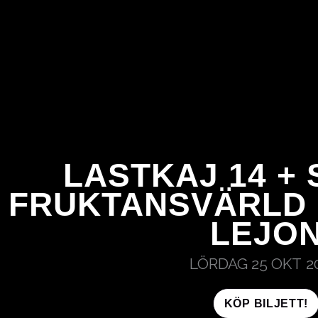
HOPPA
TILL
INNEHÅLL
LASTKAJ 14 +
FRUKTANSVÄRLD 
LEJO
LÖRDAG 25 OKT
2
KÖP BILJETT!