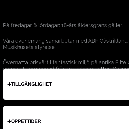
På fredagar & lördagar: 18-års åldersgräns gäller.
Våra evenemang samarbetar med ABF Gästrikland s
Musikhusets styrelse.
Övernatta prisvärt i fantastisk miljö på anrika Elit
en minuts promenad från musikhuset.
https://www.
TILLGÄNGLIGHET
ÖPPETTIDER