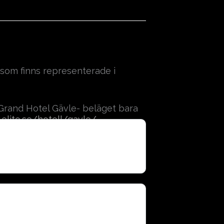
om finns representerade i
e Grand Hotel Gävle- beläget bara
elite.se/hotell/gavle/