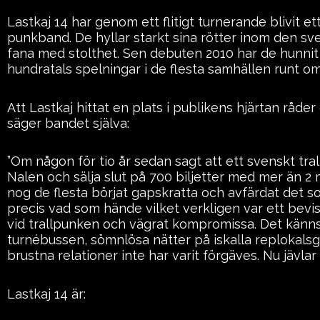
Lastkaj 14 har genom ett flitigt turnerande blivit 
punkband. De hyllar starkt sina rötter inom den sv
fana med stolthet. Sen debuten 2010 har de hunnit 
hundratals spelningar i de flesta samhällen runt o
Att Lastkaj hittat en plats i publikens hjärtan råder
säger bandet själva:
”Om någon för tio år sedan sagt att ett svenskt tra
Nalen och sälja slut på 700 biljetter med mer än 2
nog de flesta börjat gapskratta och avfärdat det s
precis vad som hände vilket verkligen var ett bevis 
vid trallpunken och vägrat kompromissa. Det känns 
turnébussen, sömnlösa nätter på iskalla replokalsg
brustna relationer inte har varit förgäves. Nu jävlar 
Lastkaj 14 är: