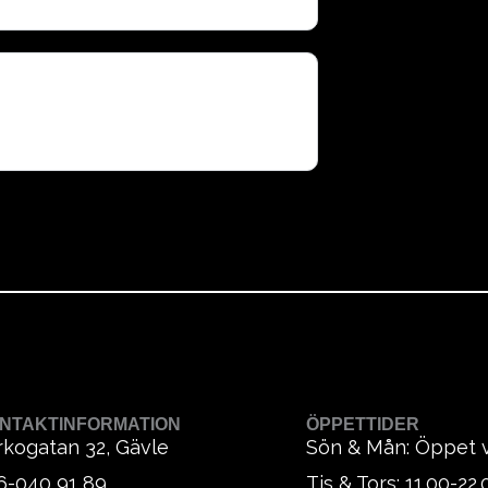
NTAKTINFORMATION
ÖPPETTIDER
rkogatan 32, Gävle
Sön & Mån: Öppet 
6-040 91 89
Tis & Tors: 11.00-22.