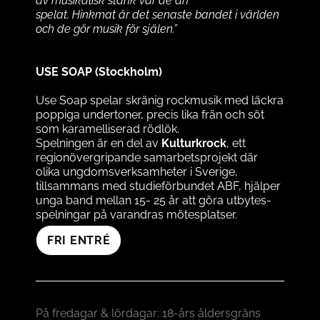
av musikalisk stank var de än
spelat. Hinkmat är det senaste bandet i världen
och de gör musik för själen.”
USE SOAP (Stockholm)
Use Soap spelar skränig rockmusik med läckra
poppiga undertoner, precis lika frän och söt
som karamelliserad rödlök.
Spelningen är en del av
Kulturkrock
, ett
regionövergripande samarbetsprojekt där
olika ungdomsverksamheter i Sverige,
tillsammans med studieförbundet ABF, hjälper
unga band mellan 15- 25 år att göra utbytes­
spelningar på varandras mötesplatser.
FRI ENTRÉ
På fredagar & lördagar: 18-års åldersgräns