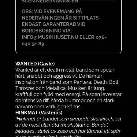
SCEN NEDERVÅNINGEN
OBS: VID EVENEMANG PÅ
NEDERVÅNINGEN ÄR SITTPLATS
ENDAST GARANTERAD VID
BORDSBOKNING VIA:
INFO@MUSIKHUSET.NU ELLER 076-
040 91 89
WANTED (Gävle)
Wanted är ett death metal-band som spelar
hårt, snabbt och aggressivt. De hämtar
inspiration från band som Pantera, Death, Bolt
Thrower och Metallica. Musiken är tung,
kraftfull och fylld med energi. På scen levererar
de intensiva riff, hårda trummor och en stark
närvaro som verkligen känns.
HINKMAT (Västerås)
”Hinkmat är bandet som skapade skunkrock, en
av de mest ultimata musikstilarna. Bandet
bildades i slutet av 2020 och har lämnat ett spår