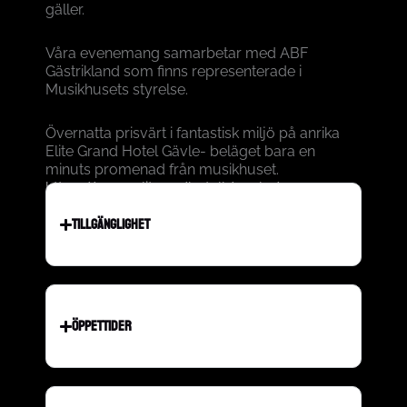
gäller.
Våra evenemang samarbetar med ABF
Gästrikland som finns representerade i
Musikhusets styrelse.
Övernatta prisvärt i fantastisk miljö på anrika
Elite Grand Hotel Gävle- beläget bara en
minuts promenad från musikhuset.
https://www.elite.se/hotell/gavle/
TILLGÄNGLIGHET
ÖPPETTIDER