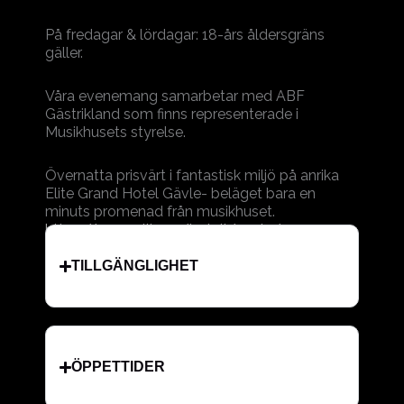
På fredagar & lördagar: 18-års åldersgräns
gäller.
Våra evenemang samarbetar med ABF
Gästrikland som finns representerade i
Musikhusets styrelse.
Övernatta prisvärt i fantastisk miljö på anrika
Elite Grand Hotel Gävle- beläget bara en
minuts promenad från musikhuset.
https://www.elite.se/hotell/gavle/
TILLGÄNGLIGHET
ÖPPETTIDER