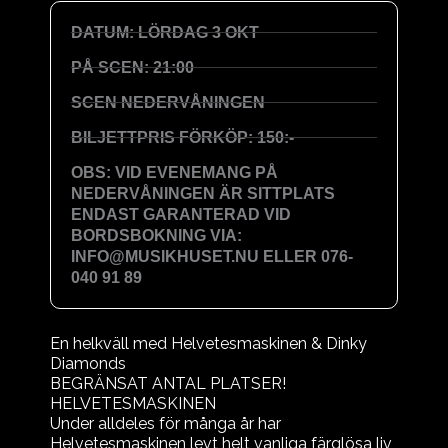
DATUM: LÖRDAG 3 OKT
PÅ SCEN: 21:00
SCEN NEDERVÅNINGEN
BILJETTPRIS FÖRKÖP: 150:-
OBS: VID EVENEMANG PÅ
NEDERVÅNINGEN ÄR SITTPLATS
ENDAST GARANTERAD VID
BORDSBOKNING VIA:
INFO@MUSIKHUSET.NU ELLER 076-
040 91 89
En helkväll med Helvetesmaskinen & Dinky
Diamonds
BEGRÄNSAT ANTAL PLATSER!
HELVETESMASKINEN
Under alldeles för många år har
Helvetesmaskinen levt helt vanliga färglösa liv