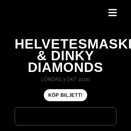
HOPPA
TILL
INNEHÅLL
HELVETESMASK
& DINKY
DIAMONDS
LÖRDAG 3 OKT
21:00
KÖP BILJETT!