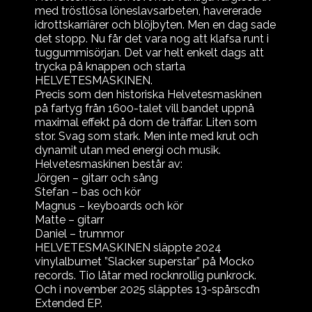
med tröstlösa löneslavsarbeten, havererade
idrottskarriärer och blöjbyten. Men en dag sade
det stopp. Nu får det vara nog att klafsa runt i
tuggummisörjan. Det var helt enkelt dags att
trycka på knappen och starta
HELVETESMASKINEN.
Precis som den historiska Helvetesmaskinen
på fartyg från 1600-talet vill bandet uppnå
maximal effekt på dom de träffar. Liten som
stor. Svag som stark. Men inte med krut och
dynamit utan med energi och musik.
Helvetesmaskinen består av:
Jörgen – gitarr och sång
Stefan – bas och kör
Magnus – keyboards och kör
Matte – gitarr
Daniel – trummor
HELVETESMASKINEN släppte 2024
vinylalbumet ”Slacker superstar” på Mocko
records. Tio låtar med rocknrollig punkrock.
Och i november 2025 släpptes 13-spårscd’n
Extended EP.