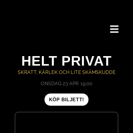
HOPPA
TILL
INNEHÅLL
HELT PRIVAT
SKRATT, KÄRLEK OCH LITE SKÄMSKUDDE
ONSDAG 23 APR
19:00
KÖP BILJETT!