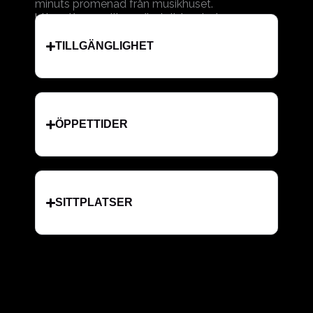
minuts promenad från musikhuset.
https://www.elite.se/hotell/gavle/
TILLGÄNGLIGHET
ÖPPETTIDER
SITTPLATSER