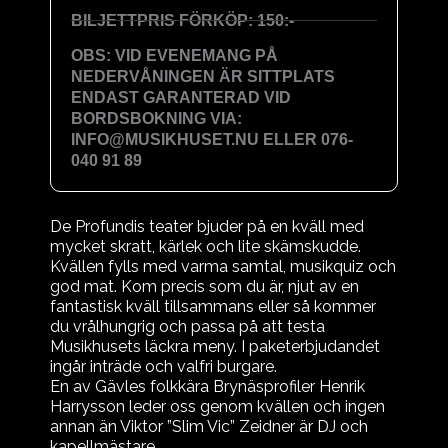
BILJETTPRIS FÖRKÖP: 150:-
OBS: VID EVENEMANG PÅ
NEDERVÅNINGEN ÄR SITTPLATS
ENDAST GARANTERAD VID
BORDSBOKNING VIA:
INFO@MUSIKHUSET.NU ELLER 076-
040 91 89
De Profundis teater bjuder på en kväll med
mycket skratt, kärlek och lite skämskudde.
Kvällen fylls med varma samtal, musikquiz och
god mat. Kom precis som du är, njut av en
fantastisk kväll tillsammans eller så kommer
du vrålhungrig och passa på att testa
Musikhusets läckra meny. I paketerbjudandet
ingår inträde och valfri burgare.
En av Gävles folkkära Brynäsprofiler Henrik
Harrysson leder oss genom kvällen och ingen
annan än Viktor ”Slim Vic” Zeidner är DJ och
kapellmästare.