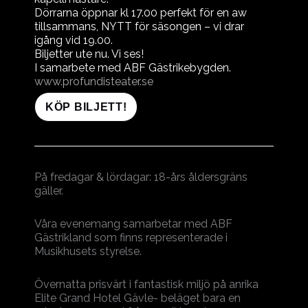
Dörrarna öppnar kl 17.00 perfekt för en aw
tillsammans, NYTT för säsongen – vi drar
igång vid 19.00.
Biljetter ute nu. Vi ses!
I samarbete med ABF Gästrikebygden.
www.profundisteater.se
KÖP BILJETT!
På fredagar & lördagar: 18-års åldersgräns
gäller.
Våra evenemang samarbetar med ABF
Gästrikland som finns representerade i
Musikhusets styrelse.
Övernatta prisvärt i fantastisk miljö på anrika
Elite Grand Hotel Gävle- beläget bara en