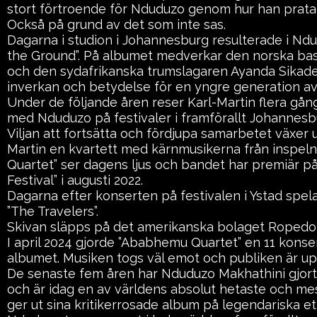
stort förtroende för Nduduzo genom hur han prata
Också på grund av det som inte sas.
Dagarna i studion i Johannesburg resulterade i Nd
the Ground”. På albumet medverkar den norska b
och den sydafrikanska trumslagaren Ayanda Sikade.
inverkan och betydelse för en yngre generation av 
Under de följande åren reser Karl-Martin flera gånge
med Nduduzo på festivaler i framförallt Johannes
Viljan att fortsätta och fördjupa samarbetet växer 
Martin en kvartett med kärnmusikerna från inspel
Quartet” ser dagens ljus och bandet har premiär på 
Festival” i augusti 2022.
Dagarna efter konserten på festivalen i Ystad spel
”The Travelers”.
Skivan släpps på det amerikanska bolaget Ropedo
I april 2024 gjorde ”Ababhemu Quartet” en 11 konser
albumet. Musiken togs väl emot och publiken är up
De senaste fem åren har Nduduzo Makhathini gjort 
och är idag en av världens absolut hetaste och mes
ger ut sina kritikerrosade album på legendariska e