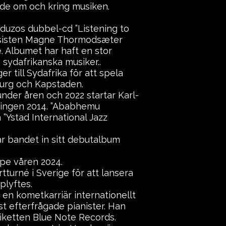
de om och kring musiken.
uduzos dubbel-cd ”Listening to
asisten Magne Thormodsæter
 Albumet har haft en stor
sydafrikanska musiker..
r till Sydafrika för att spela
burg och Kapstaden.
under åren och 2022 startar Karl-
ningen 2014. ”Ababhemu
”Ystad International Jazz
ar bandet in sitt debutalbum
pe våren 2024.
tturné i Sverige för att lansera
plyftes.
en kometkarriär internationellt
t efterfrågade pianister. Han
tiketten Blue Note Records.