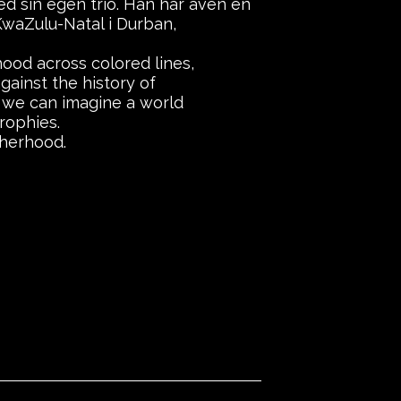
ed sin egen trio. Han har även en
KwaZulu-Natal i Durban,
ood across colored lines,
ainst the history of
w we can imagine a world
trophies.
therhood.