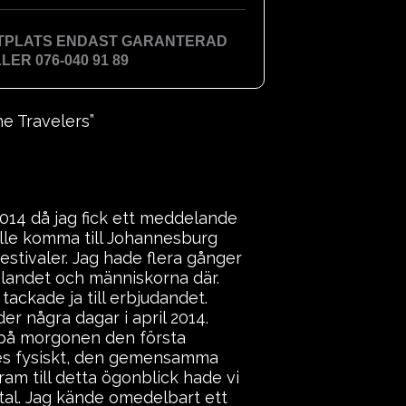
TTPLATS ENDAST GARANTERAD
ER 076-040 91 89
e Travelers”
2014 då jag fick ett meddelande
ille komma till Johannesburg
estivaler. Jag hade flera gånger
e landet och människorna där.
ackade ja till erbjudandet.
er några dagar i april 2014.
på morgonen den första
des fysiskt, den gemensamma
ram till detta ögonblick hade vi
al. Jag kände omedelbart ett