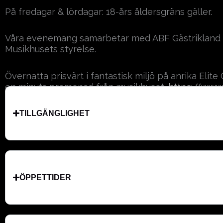
På fredagar & lördagar: 18-års åldersgräns gäller.
Våra evenemang samarbetar med ABF Gästrikland s
Musikhusets styrelse.
Övernatta prisvärt i fantastisk miljö på anrika Elit
en minuts promenad från musikhuset.
https://www.
TILLGÄNGLIGHET
ÖPPETTIDER