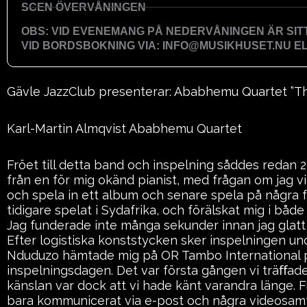
SCEN ÖVERVÅNINGEN
OBS: VID EVENEMANG PÅ NEDERVÅNINGEN ÄR SI
VID BORDSBOKNING VIA: INFO@MUSIKHUSET.NU ELL
Gävle JazzClub presenterar: Ababhemu Quartet ”Th
Karl-Martin Almqvist Ababhemu Quartet
Fröet till detta band och inspelning såddes redan 
från en för mig okänd pianist, med frågan om jag v
och spela in ett album och senare spela på några f
tidigare spelat i Sydafrika, och förälskat mig i båd
Jag funderade inte många sekunder innan jag glatt t
Efter logistiska konststycken sker inspelningen und
Nduduzo hämtade mig på OR Tambo International 
inspelningsdagen. Det var första gången vi träﬀa
känslan var dock att vi hade känt varandra länge. F
bara kommunicerat via e-post och några videosamt