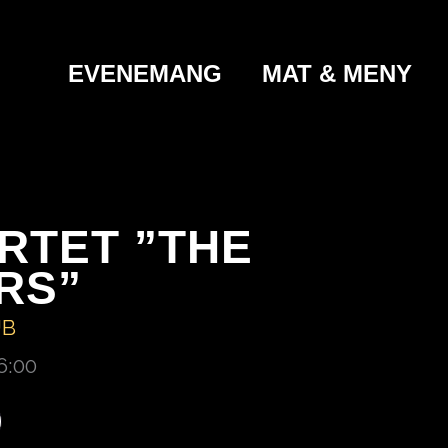
EVENEMANG
MAT & MENY
RTET ”THE
RS”
UB
6:00