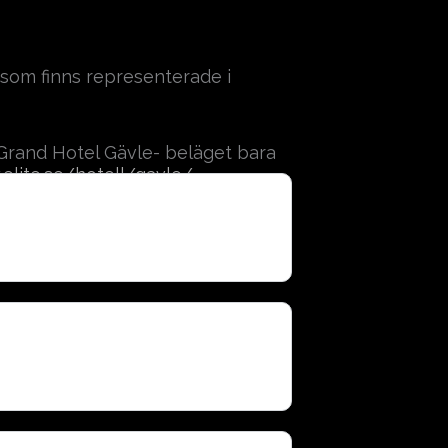
om finns representerade i
e Grand Hotel Gävle- beläget bara
elite.se/hotell/gavle/