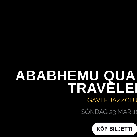
HOPPA
TILL
INNEHÅLL
ABABHEMU QUA
TRAVELE
GÄVLE JAZZCL
SÖNDAG 23 MAR
1
KÖP BILJETT!