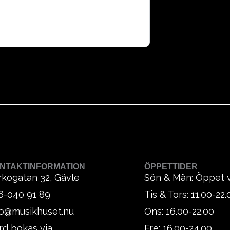
NTAKTINFORMATION
ÖPPETTIDER
rkogatan 32, Gävle
Sön & Mån: Öppet 
6-040 91 89
Tis & Tors: 11.00-22.
fo@musikhuset.nu
Ons: 16.00-22.00
rd bokas via
Fre: 16.00-24.00