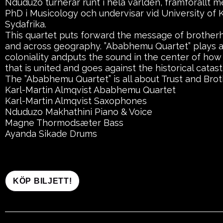
Nduduzo turnerar runt i hela världen, framförallt m
PhD i Musicology och undervisar vid University of 
Sydafrika.
This quartet puts forward the message of brotherh
and across geography. ”Ababhemu Quartet” plays ag
coloniality andputs the sound in the center of ho
that is united and goes against the historical catas
The ”Ababhemu Quartet” is all about Trust and Bro
Karl-Martin Almqvist Ababhemu Quartet
Karl-Martin Almqvist Saxophones
Nduduzo Makhathini Piano & Voice
Magne Thormodsæter Bass
Ayanda Sikade Drums
KÖP BILJETT!