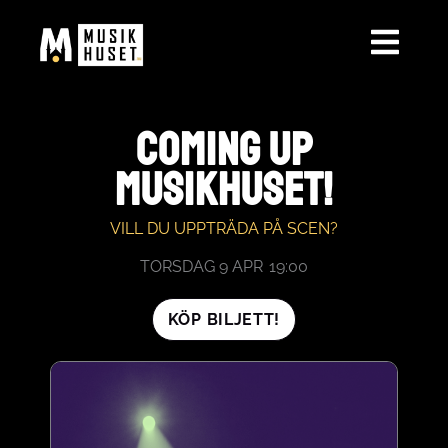
HOPPA
TILL
INNEHÅLL
COMING UP
MUSIKHUSET!
VILL DU UPPTRÄDA PÅ SCEN?
TORSDAG 9 APR
19:00
KÖP BILJETT!