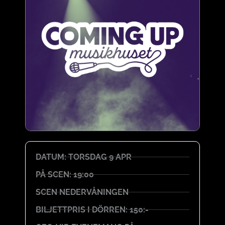
DATUM: TORSDAG 9 APR
PÅ SCEN: 19:00
SCEN NEDERVÅNINGEN
BILJETTPRIS I DÖRREN: 150:-