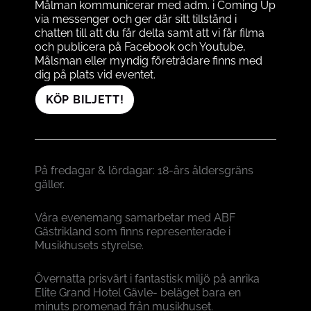
Målman kommunicerar med adm. i Coming Up
via messenger och ger där sitt tillstånd i
chatten till att du får delta samt att vi får filma
och publicera på Facebook och Youtube,
Målsman eller myndig företrädare finns med
dig på plats vid eventet.
KÖP BILJETT!
På fredagar & lördagar: 18-års åldersgräns
gäller.
Våra evenemang samarbetar med ABF
Gästrikland som finns representerade i
Musikhusets styrelse.
Övernatta prisvärt i fantastisk miljö på anrika
Elite Grand Hotel Gävle- beläget bara en
minuts promenad från musikhuset.