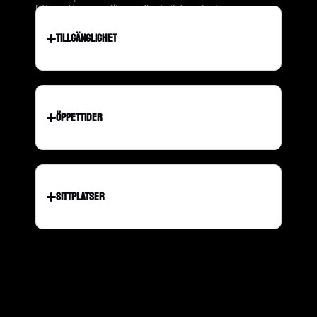
https://www.elite.se/hotell/gavle/
TILLGÄNGLIGHET
ÖPPETTIDER
SITTPLATSER