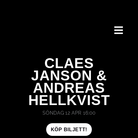
HOPPA
TILL
INNEHÅLL
CLAES
JANSON &
ANDREAS
HELLKVIST
SÖNDAG 12 APR
16:00
KÖP BILJETT!