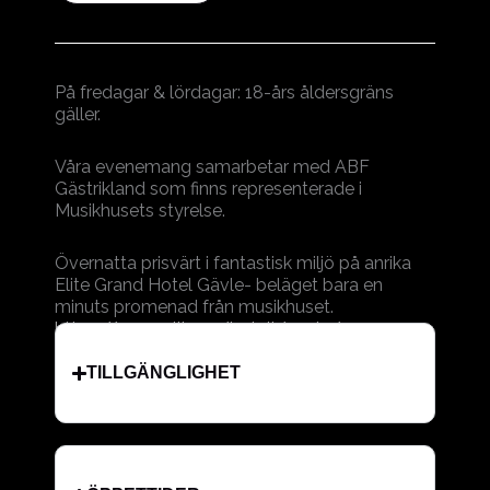
På fredagar & lördagar: 18-års åldersgräns
gäller.
Våra evenemang samarbetar med ABF
Gästrikland som finns representerade i
Musikhusets styrelse.
Övernatta prisvärt i fantastisk miljö på anrika
Elite Grand Hotel Gävle- beläget bara en
minuts promenad från musikhuset.
https://www.elite.se/hotell/gavle/
TILLGÄNGLIGHET