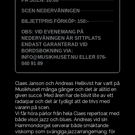
PÅ SCEN: 16:00
SCEN NEDERVÅNINGEN
BILJETTPRIS FÖRKÖP: 150:-
OBS: VID EVENEMANG PÅ
NEDERVÅNINGEN ÄR SITTPLATS
ENDAST GARANTERAD VID
BORDSBOKNING VIA:
INFO@MUSIKHUSET.NU ELLER 076-
040 91 89
Claes Janson och Andreas Hellkvist har varit på
Musikhuset många gånger och det är alltid en
given succé. Med åren har de blivit lite av ett
radarpar och det är tydligt att de trivs med
varann på scen.
Vi får höra pärlor från hela Claes repertoar, med
både visor, jazz och blues. Andreas vid sin
Hammondorgel serverar både smäktande
viskomp som svängiga jazzarrangemang, för