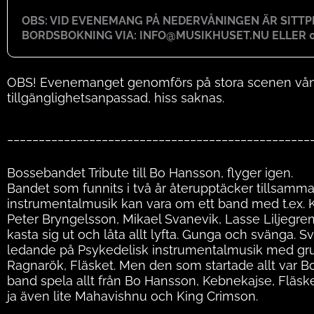
OBS: VID EVENEMANG PÅ NEDERVÅNINGEN ÄR SITT
BORDSBOKNING VIA: INFO@MUSIKHUSET.NU ELLER 0
OBS! Evenemanget genomförs på stora scenen vånin
tillgänglighetsanpassad, hiss saknas.
________________________________________________
Bossebandet Tribute till Bo Hansson, flyger igen.
Bandet som funnits i två år återupptäcker tillsamm
instrumentalmusik kan vara om ett band med t.ex. 
Peter Bryngelsson, Mikael Svanevik, Lasse Liljegre
kasta sig ut och låta allt lyfta. Gunga och svänga. S
ledande på Psykedelisk instrumentalmusik med gr
Ragnarök, Fläsket. Men den som startade allt var 
band spela allt från Bo Hansson, Kebnekajse, Flä
ja även lite Mahavishnu och King Crimson.