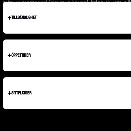
minuts promenad från musikhuset.
https://www.eli
TILLGÄNGLIGHET
ÖPPETTIDER
SITTPLATSER