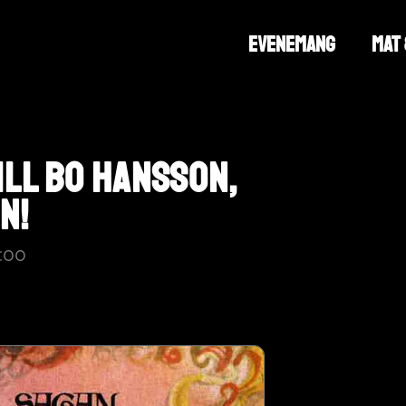
EVENEMANG
MAT
ILL BO HANSSON,
N!
:00