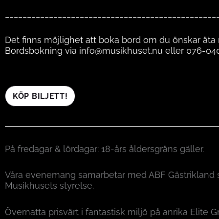
________________________________________________
Det finns möjlighet att boka bord om du önskar äta
Bordsbokning via info@musikhuset.nu eller 076-04
KÖP BILJETT!
På fredagar & lördagar: 18-års åldersgräns gäller.
Våra evenemang samarbetar med ABF Gästrikland s
Musikhusets styrelse.
Övernatta prisvärt i fantastisk miljö på anrika Elite