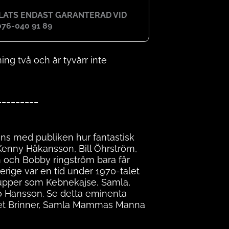
PLATS ENDAST GARANTERAD VID
76-040 91 89
g två och är tyvärr inte
_________
ans med publiken hur fantastisk
Kenny Håkansson, Bill Öhrström,
n och Bobby ringström bara får
verige var en tid under 1970-talet
upper som Kebnekajse, Samla,
Bo Hansson. Se detta eminenta
sket Brinner, Samla Mammas Manna