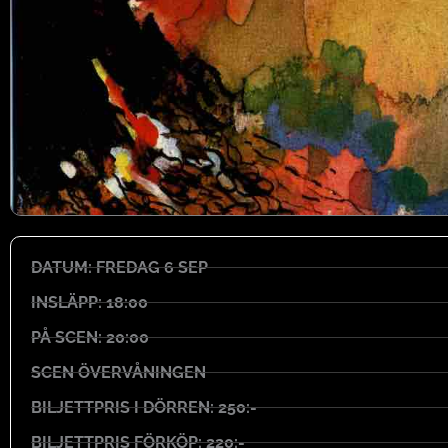
DATUM: FREDAG 6 SEP
INSLÄPP: 18:00
PÅ SCEN: 20:00
SCEN ÖVERVÅNINGEN
BILJETTPRIS I DÖRREN: 250:-
BILJETTPRIS FÖRKÖP: 220:-