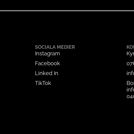
SOCIALA MEDIER
KO
Instagram
Ky
Facebook
07
Linked In
in
TikTok
Bo
in
04