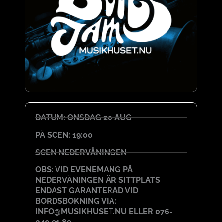
DATUM: ONSDAG 20 AUG
PÅ SCEN: 19:00
SCEN NEDERVÅNINGEN
OBS: VID EVENEMANG PÅ
NEDERVÅNINGEN ÄR SITTPLATS
ENDAST GARANTERAD VID
BORDSBOKNING VIA:
INFO@MUSIKHUSET.NU ELLER 076-
040 91 89