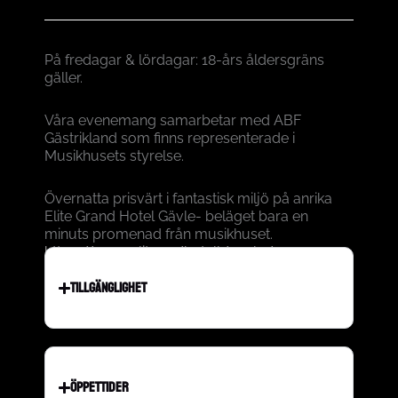
På fredagar & lördagar: 18-års åldersgräns
gäller.
Våra evenemang samarbetar med ABF
Gästrikland som finns representerade i
Musikhusets styrelse.
Övernatta prisvärt i fantastisk miljö på anrika
Elite Grand Hotel Gävle- beläget bara en
minuts promenad från musikhuset.
https://www.elite.se/hotell/gavle/
TILLGÄNGLIGHET
ÖPPETTIDER