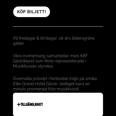
KÖP BILJETT!
På fredagar & lördagar: 18-års åldersgräns
gäller.
Våra evenemang samarbetar med ABF
Gästrikland som finns representerade i
Musikhusets styrelse.
Övernatta prisvärt i fantastisk miljö på anrika
Elite Grand Hotel Gävle- beläget bara en
minuts promenad från musikhuset.
https://www.elite.se/hotell/gavle/
TILLGÄNGLIGHET