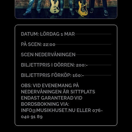
DATUM: LÖRDAG 1 MAR
PÅ SCEN: 22:00
SCEN NEDERVÅNINGEN
BILJETTPRIS I DÖRREN: 200:-
BILJETTPRIS FÖRKÖP: 160:-
OBS: VID EVENEMANG PÅ
NEDERVÅNINGEN ÄR SITTPLATS
ENDAST GARANTERAD VID
BORDSBOKNING VIA:
INFO@MUSIKHUSET.NU ELLER 076-
040 91 89