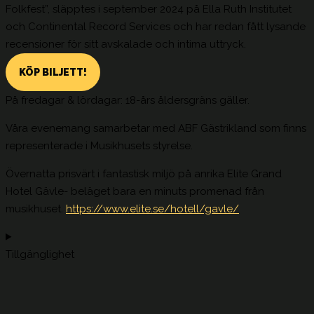
Folkfest”, släpptes i september 2024 på Ella Ruth Institutet
och Continental Record Services och har redan fått lysande
recensioner för sitt avskalade och intima uttryck.
KÖP BILJETT!
På fredagar & lördagar: 18-års åldersgräns gäller.
Våra evenemang samarbetar med ABF Gästrikland som finns
representerade i Musikhusets styrelse.
Övernatta prisvärt i fantastisk miljö på anrika Elite Grand
Hotel Gävle- beläget bara en minuts promenad från
musikhuset.
https://www.elite.se/hotell/gavle/
Tillgänglighet