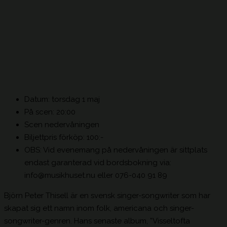
Datum: torsdag 1 maj
På scen: 20:00
Scen nedervåningen
Biljettpris förköp: 100:-
OBS: Vid evenemang på nedervåningen är sittplats
endast garanterad vid bordsbokning via:
info@musikhuset.nu eller 076-040 91 89
Björn Peter Thisell är en svensk singer-songwriter som har
skapat sig ett namn inom folk, americana och singer-
songwriter-genren. Hans senaste album, ”Visseltofta