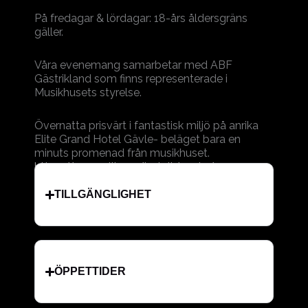
På fredagar & lördagar: 18-års åldersgräns
gäller.
Våra evenemang samarbetar med ABF
Gästrikland som finns representerade i
Musikhusets styrelse.
Övernatta prisvärt i fantastisk miljö på anrika
Elite Grand Hotel Gävle- beläget bara en
minuts promenad från musikhuset.
https://www.elite.se/hotell/gavle/
TILLGÄNGLIGHET
ÖPPETTIDER