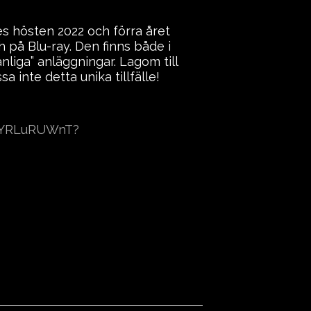
s hösten 2022 och förra året
h på Blu-ray. Den finns både i
liga” anläggningar. Lagom till
 inte detta unika tillfälle!
mQYRLuRUWnT?