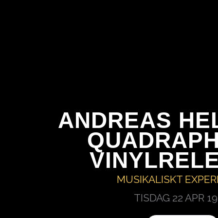
HOPPA
TILL
INNEHÅLL
ANDREAS HE
QUADRAPH
VINYLREL
MUSIKALISKT EXPE
TISDAG 22 APR
19