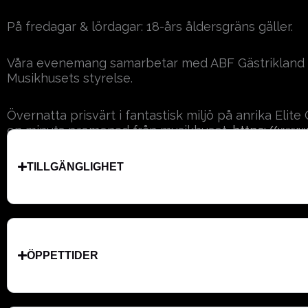
På fredagar & lördagar: 18-års åldersgräns gäller.
Våra evenemang samarbetar med ABF Gästrikland s
Musikhusets styrelse.
Övernatta prisvärt i fantastisk miljö på anrika Elit
en minuts promenad från musikhuset.
https://www.
TILLGÄNGLIGHET
ÖPPETTIDER