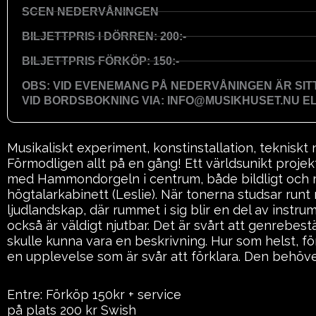
SCEN NEDERVÅNINGEN
BILJETTPRIS I DÖRREN: 200:-
BILJETTPRIS FÖRKÖP: 150:-
OBS: VID EVENEMANG PÅ NEDERVÅNINGEN ÄR SI
VID BORDSBOKNING VIA: INFO@MUSIKHUSET.NU ELL
Musikaliskt experiment, konstinstallation, tekniskt 
Förmodligen allt på en gång! Ett världsunikt proje
med Hammondorgeln i centrum, både bildligt och re
högtalarkabinett (Leslie). När tonerna studsar run
ljudlandskap, där rummet i sig blir en del av instr
också är väldigt njutbar. Det är svårt att genrebes
skulle kunna vara en beskrivning. Hur som helst, fö
en upplevelse som är svår att förklara. Den behöv
Entre: Förköp 150kr + service
på plats 200 kr Swish