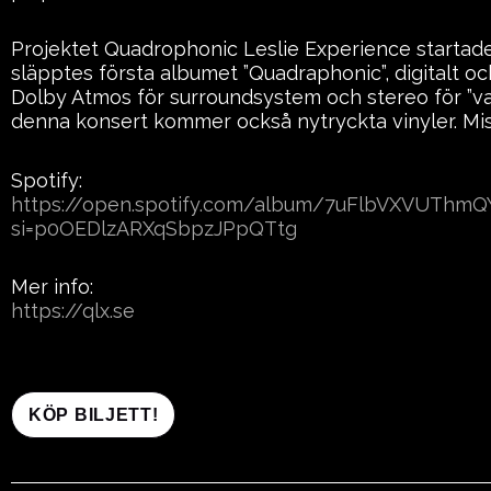
Projektet Quadrophonic Leslie Experience startade
släpptes första albumet ”Quadraphonic”, digitalt oc
Dolby Atmos för surroundsystem och stereo för ”van
denna konsert kommer också nytryckta vinyler. Missa
Spotify:
https://open.spotify.com/album/7uFlbVXVUTh
si=p0OEDlzARXqSbpzJPpQTtg
Mer info:
https://qlx.se
KÖP BILJETT!