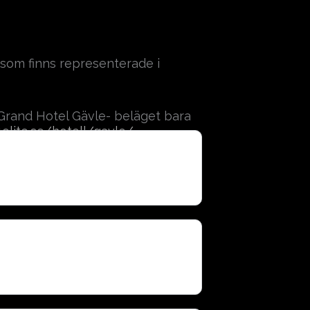
om finns representerade i
e Grand Hotel Gävle- beläget bara
elite.se/hotell/gavle/