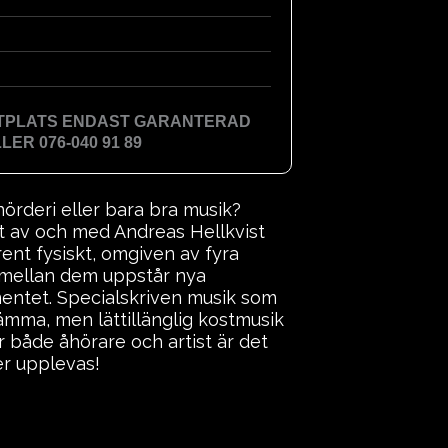
TTPLATS ENDAST GARANTERAD
ER 076-040 91 89
nörderi eller bara bra musik?
kt av och med Andreas Hellkvist
nt fysiskt, omgiven av fyra
t mellan dem uppstår nya
umentet. Specialskriven musik som
tämma, men lättillänglig kostmusik
r både åhörare och artist är det
er upplevas!