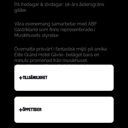
På fredagar & lördagar: 18-års åldersgräns
gäller.
Våra evenemang samarbetar med ABF
Gästrikland som finns representerade i
Musikhusets styrelse.
Övernatta prisvärt i fantastisk miljö på anrika
Elite Grand Hotel Gävle- beläget bara en
minuts promenad från musikhuset.
https://www.elite.se/hotell/gavle/
TILLGÄNGLIGHET
ÖPPETTIDER