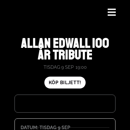
HOPPA
TILL
INNEHÅLL
ALLAN EDWALL 100
ÅR TRIBUTE
TISDAG 9 SEP
19:00
KÖP BILJETT!
DATUM: TISDAG 9 SEP