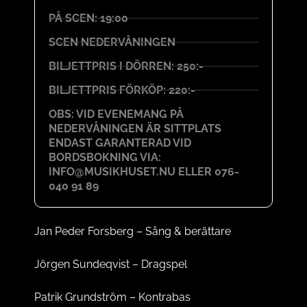
PÅ SCEN: 19:00
SCEN NEDERVÅNINGEN
BILJETTPRIS I DÖRREN: 250:-
BILJETTPRIS FÖRKÖP: 220:-
OBS: VID EVENEMANG PÅ
NEDERVÅNINGEN ÄR SITTPLATS
ENDAST GARANTERAD VID
BORDSBOKNING VIA:
INFO@MUSIKHUSET.NU ELLER 076-
040 91 89
Jan Peder Forsberg – Sång & berättare
Jörgen Sundeqvist – Dragspel
Patrik Grundström – Kontrabas