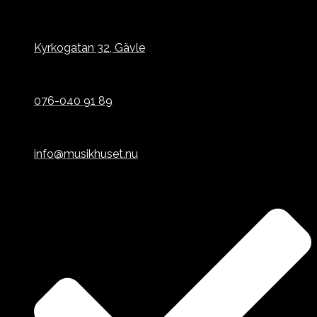
Kyrkogatan 32, Gävle
076-040 91 89
info@musikhuset.nu